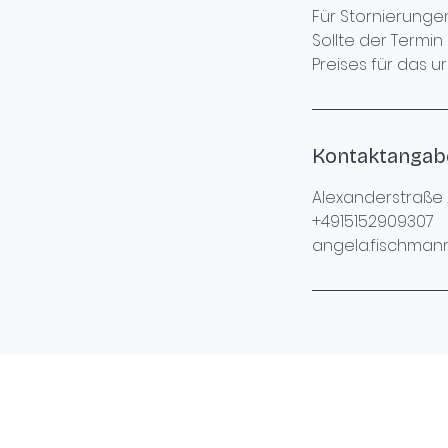
Für Stornierunge
Sollte der Term
Preises für das 
Kontaktangab
Alexanderstraße
+4915152909307
angela.fischma