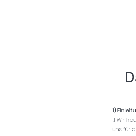
D
1) Einle
1.1 Wir 
uns für 