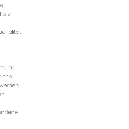
me
Fälle
ionalität
rmular
elche
 werden,
en
bundene