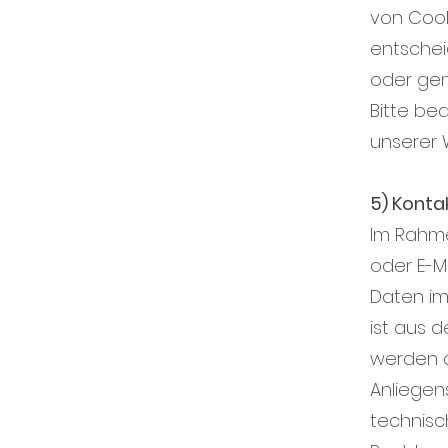
von Cook
entschei
oder gen
Bitte be
unserer 
5) Kont
Im Rahme
oder E-
Daten im
ist aus d
werden a
Anliegen
technisc