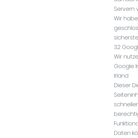
Servern v
Wir habe
geschlos
sicherst
3.2 Goog
Wir nutz
Google I
Irland
Dieser D
Seiteninh
schnelle
berechti
Funktiona
Daten kö