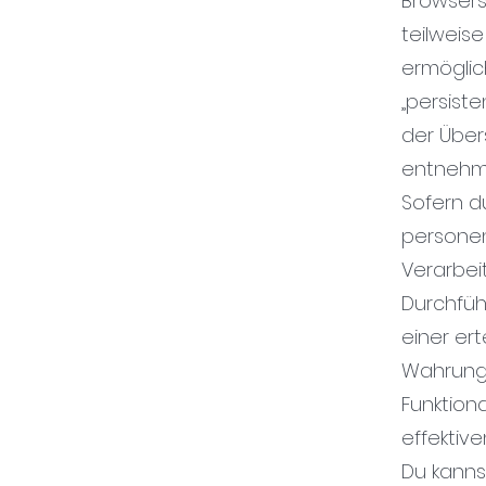
Browsers
teilweis
ermöglic
„persiste
der Über
entnehm
Sofern d
personen
Verarbeit
Durchführ
einer ert
Wahrung 
Funktion
effektiv
Du kanns