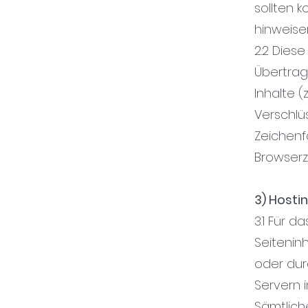
sollten 
hinweise
2.2 Dies
Übertrag
Inhalte (
Verschlü
Zeichenf
Browserz
3) Hosti
3.1 Für d
Seiteninh
oder dur
Servern 
Sämtlich