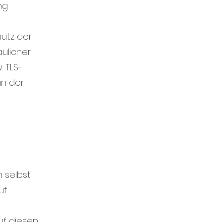
ng
hutz der
ulicher
. TLS-
an der
n selbst
uf
uf diesen