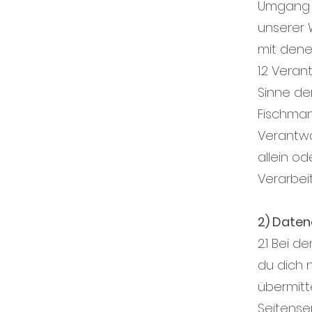
Umgang 
unserer 
mit denen
1.2 Vera
Sinne de
Fischman
Verantwor
allein o
Verarbe
2) Daten
2.1 Bei 
du dich 
übermitt
Seitenser