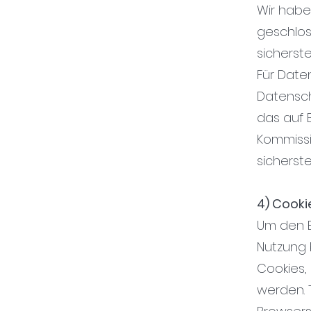
Wir habe
geschlos
sicherst
Für Date
Datensch
das auf 
Kommissi
sicherstel
4) Cooki
Um den B
Nutzung 
Cookies,
werden. 