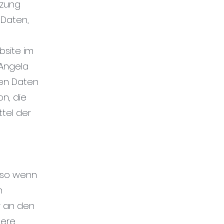
tzung
 Daten,
bsite im
"Angela
nen Daten
on, die
tel der
also wenn
n
r an den
sere