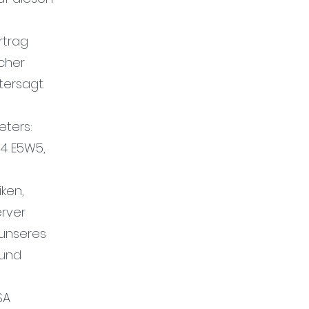
rtrag
cher
tersagt.
eters:
04 E5W5,
ken,
erver
 unseres
 und
SA