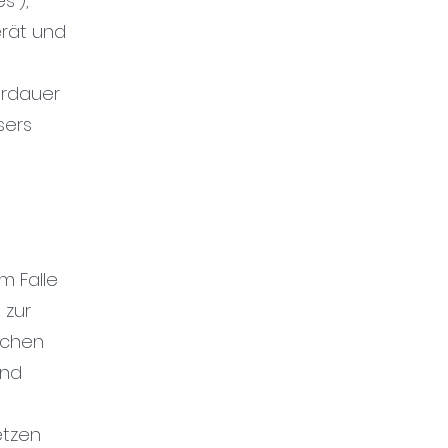
s“),
erät und
herdauer
sers
m Falle
 zur
ichen
und
etzen