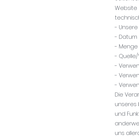
Website 
technisch
- Unsere
- Datum 
- Menge 
- Quelle
- Verwen
- Verwen
- Verwen
Die Verar
unseres 
und Funk
anderwei
uns aller