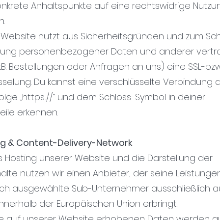
konkrete Anhaltspunkte auf eine rechtswidrige Nutzu
n.
e Website nutzt aus Sicherheitsgründen und zum Sc
ung personenbezogener Daten und anderer vertra
z.B. Bestellungen oder Anfragen an uns) eine SSL-bzw
sselung. Du kannst eine verschlüsselte Verbindung 
olge „https://“ und dem Schloss-Symbol in deiner
eile erkennen.
ng & Content-Delivery-Network
as Hosting unserer Website und die Darstellung der
alte nutzen wir einen Anbieter, der seine Leistunge
ch ausgewählte Sub-Unternehmer ausschließlich a
innerhalb der Europäischen Union erbringt.
e auf unserer Website erhobenen Daten werden a