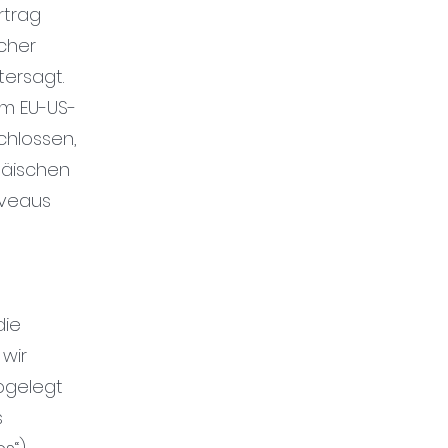
rtrag
cher
tersagt.
em EU-US-
chlossen,
päischen
iveaus
die
wir
abgelegt
s